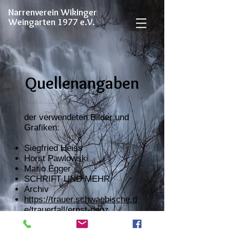
Narrenverein Wikinger
Weingarten 1977 e.V.
Quellenangaben
der verwendeten Bilder und
Grafiken:
Siegfried Heiss
Horst Pawlowski
Mario Egger
SCHRIFT UND MEHR
Archiv
https://trauer.schwaebische.d
e/trauerfall/ernst-denz